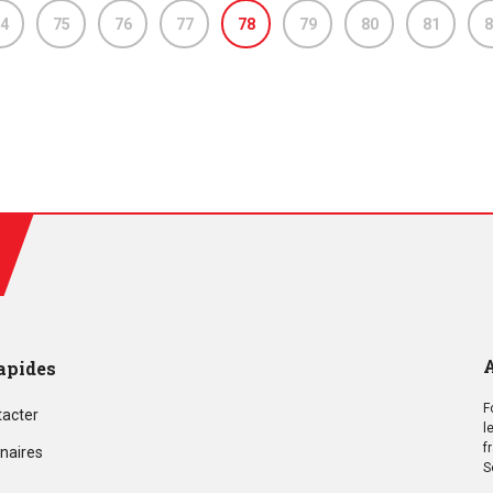
4
75
76
77
78
79
80
81
8
A
apides
F
tacter
l
f
naires
S