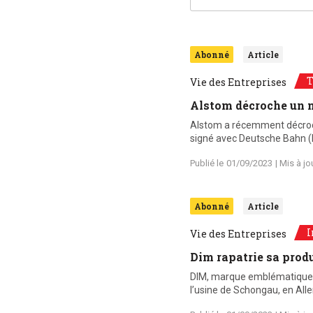
Abonné
Article
T
Vie des Entreprises
Alstom décroche un 
Alstom a récemment décroché
signé avec Deutsche Bahn (D
Publié le
01/09/2023
| Mis à jo
Abonné
Article
I
Vie des Entreprises
Dim rapatrie sa prod
DIM, marque emblématique de
l’usine de Schongau, en All