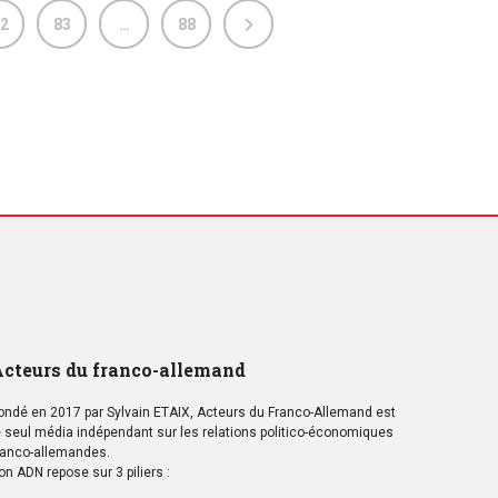
2
83
…
88
cteurs du franco-allemand
ondé en 2017 par Sylvain ETAIX, Acteurs du Franco-Allemand est
e seul média indépendant sur les relations politico-économiques
ranco-allemandes.
on ADN repose sur 3 piliers :