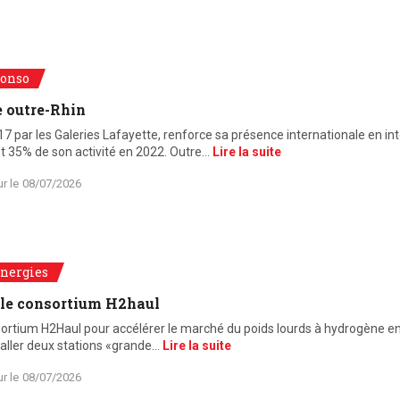
onso
e outre-Rhin
 par les Galeries Lafayette, renforce sa présence internationale en int
nt 35% de son activité en 2022. Outre…
Lire la suite
ur le
08/07/2026
nergies
t le consortium H2haul
nsortium H2Haul pour accélérer le marché du poids lourds à hydrogène en
taller deux stations «grande…
Lire la suite
ur le
08/07/2026