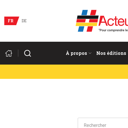
Acteurs du franco-allema
FR
DE
Rechercher
À propos
Nos éditions
Fil d'Ariane :