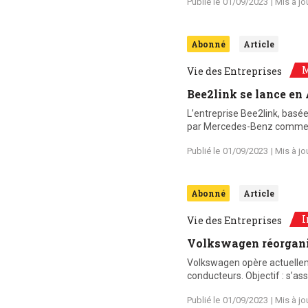
Publié le
01/09/2023
| Mis à jo
Abonné
Article
M
Vie des Entreprises
Bee2link se lance en
L’entreprise Bee2link, basée 
par Mercedes-Benz comme p
Publié le
01/09/2023
| Mis à jo
Abonné
Article
I
Vie des Entreprises
Volkswagen réorgani
Volkswagen opère actuellem
conducteurs. Objectif : s’a
Publié le
01/09/2023
| Mis à jo