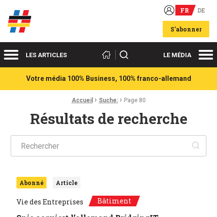
FR
DE
Acteurs du franco-allemand
S'abonner
Menu
Me
Rechercher
LES ARTICLES
LE MÉDIA
Votre média 100% Business, 100% franco-allemand
›
›
Fil d'Ariane :
Accueil
Suche:
Page 80
Résultats de recherche
Ok
Abonné
Article
Bâtiment
Vie des Entreprises