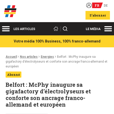
FR
DE
Acteurs du franco-allemand
S'abonner
Menu
Me
Rechercher
LES ARTICLES
LE MÉDIA
Votre média 100% Business, 100% franco-allemand
›
›
›
Fil d'Ariane :
Accueil
Nos articles
Energies
Belfort : McPhy inaugure sa
gigafactory d’électrolyseurs et conforte son ancrage franco-allemand et
européen
Abonné
Belfort : McPhy inaugure sa
gigafactory d’électrolyseurs et
conforte son ancrage franco-
allemand et européen