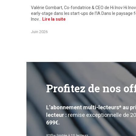
a France et
Valérie Gombart, Co-fondatrice & CEO de Hi Inov Hi Inov
eraineté
early-stage dans les start-ups de l’IA Dans le paysage 
Inov…
Lire la suite
Juin 2026
Profitez de nos of
L’abonnement multi-lecteurs* au p
lecteur :
remise exceptionnelle de 2
699€.
*Offre limitée à 15 lecteurs