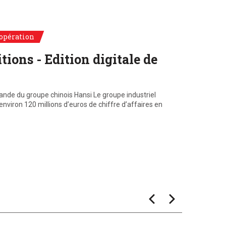
Abonné
opération
Fusions &
tions - Edition digitale de
Airbu
avec 
ande du groupe chinois Hansi Le groupe industriel
La Directio
viron 120 millions d’euros de chiffre d’affaires en
Naval Group
seront…
Lir
Avr 2026