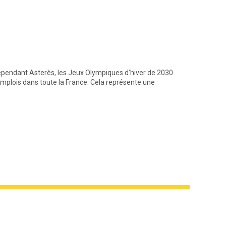
Abonné
Industr
Septe
dépendant Asterès, les Jeux Olympiques d’hiver de 2030
✔ Le 30 jui
emplois dans toute la France. Cela représente une
chinoise Le
de véhicul
Sep 2024