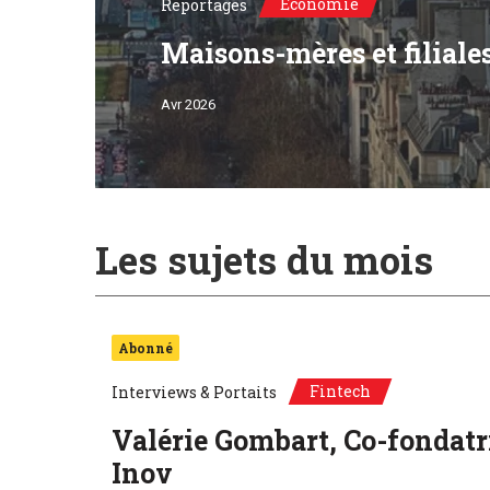
Economie
Reportages
Maisons-mères et filiale
Avr 2026
ce de Stephan Steinlein, Ambassadeur d'Allemagne en France, et d'Al
©Unsplash, Paris, France / Frankfurt, Deutschland
Les sujets du mois
Abonné
Fintech
Interviews & Portaits
Valérie Gombart, Co-fondatr
Inov