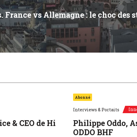
s. France vs Allemagne : le choc des
exandra-Gwyn Paetz, Directrice générale chargée de la souveraineté
Abonné
Inn
Interviews & Portaits
ice & CEO de Hi
Philippe Oddo, A
ODDO BHF