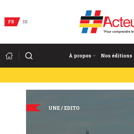
Acteurs du franco-allema
FR
DE
Rechercher
À propos
Nos éditions
UNE / EDITO