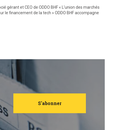
ocié gérant et CEO de ODDO BHF « L’union des marchés
©Audacia, C
pour le financement de la tech » ODDO BHF accompagne
: Audacia o
société…
Li
Juin 2026
S'abonner