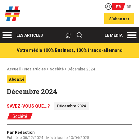
FR
DE
Acteurs du franco-allemand
S'abonner
Menu
Me
Rechercher
LES ARTICLES
LE MÉDIA
Votre média 100% Business, 100% franco-allemand
›
›
›
Fil d'Ariane :
Accueil
Nos articles
Société
Décembre 2024
Abonné
Décembre 2024
SAVEZ-VOUS QUE...?
Décembre 2024
Société
Auteur
Par Rédaction
Publié le
06/12/2024
- Mis à jour le
10/04/2025