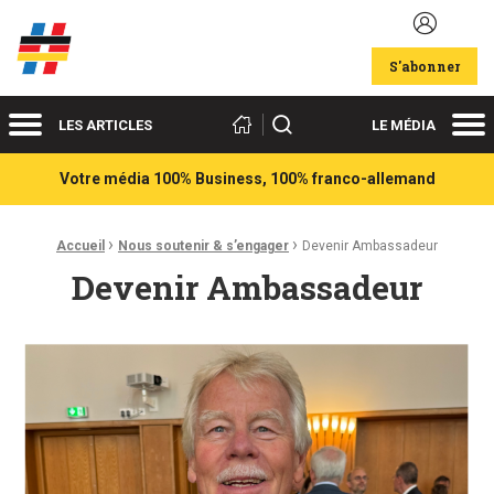
Acteurs du franco-allemand
S'abonner
Menu
Me
Rechercher
LES ARTICLES
LE MÉDIA
Votre média 100% Business, 100% franco-allemand
›
›
Fil d'Ariane :
Accueil
Nous soutenir & s’engager
Devenir Ambassadeur
Devenir Ambassadeur