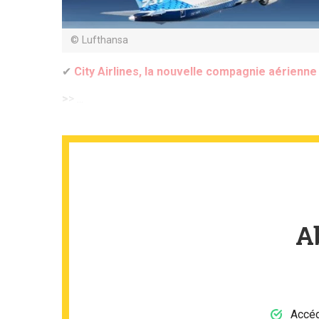
© Lufthansa
✔
City Airlines, la nouvelle compagnie aérienn
>
> ...
A
Accéd