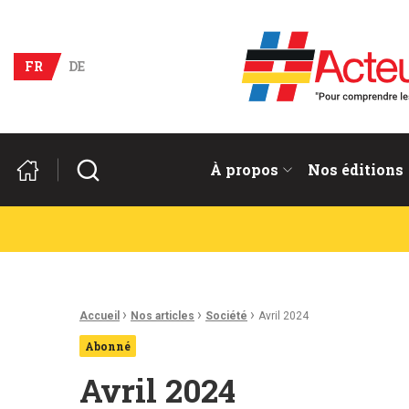
Acteurs du franco-allema
FR
DE
Rechercher
À propos
Nos éditions
Fil d'Ariane :
›
›
›
Accueil
Nos articles
Société
Avril 2024
Abonné
Avril 2024