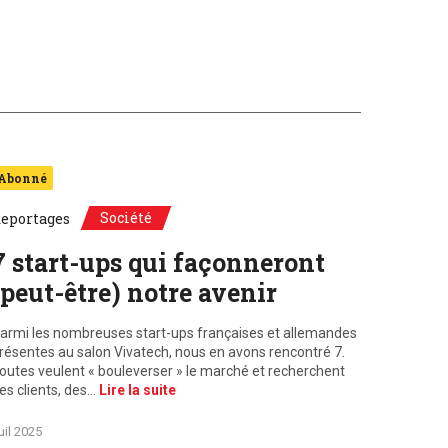
Abonné
Société
eportages
7 start-ups qui façonneront
(peut-être) notre avenir
armi les nombreuses start-ups françaises et allemandes
résentes au salon Vivatech, nous en avons rencontré 7.
outes veulent « bouleverser » le marché et recherchent
es clients, des…
Lire la suite
uil 2025