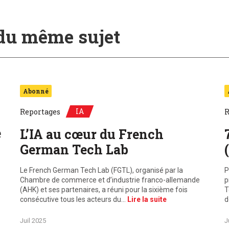
 du même sujet
Abonné
IA
Reportages
R
e
L’IA au cœur du French
German Tech Lab
Le French German Tech Lab (FGTL), organisé par la
P
Chambre de commerce et d’industrie franco-allemande
p
(AHK) et ses partenaires, a réuni pour la sixième fois
T
consécutive tous les acteurs du…
Lire la suite
d
Juil 2025
J