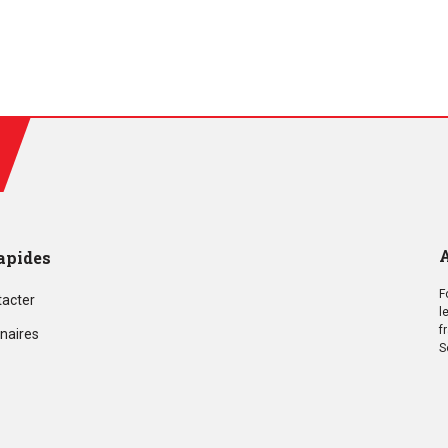
A
apides
F
tacter
l
f
naires
S