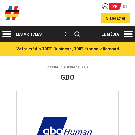
FR
DE
Acteurs du franco-allemand
S'abonner
Menu
Me
Rechercher
LES ARTICLES
LE MÉDIA
Votre média 100% Business, 100% franco-allemand
›
›
Fil d'Ariane :
Accueil
Partner
GBO
GBO