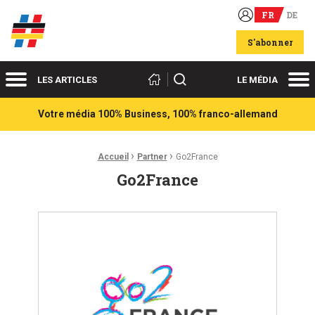
FR
DE
Acteurs du franco-allemand
S'abonner
Menu
Me
Rechercher
LES ARTICLES
LE MÉDIA
Votre média 100% Business, 100% franco-allemand
›
›
Fil d'Ariane :
Accueil
Partner
Go2France
Go2France