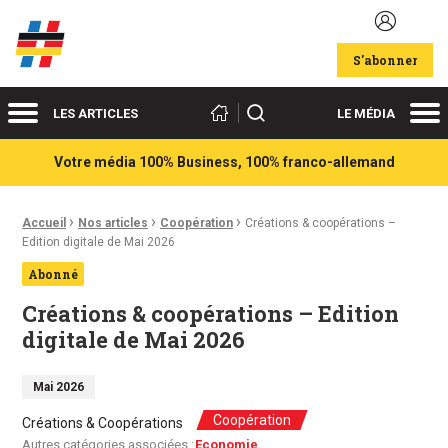
Acteurs du franco-allemand
S'abonner
Menu
Me
Rechercher
LES ARTICLES
LE MÉDIA
Votre média 100% Business, 100% franco-allemand
›
›
›
Fil d'Ariane :
Accueil
Nos articles
Coopération
Créations & coopérations –
Edition digitale de Mai 2026
Abonné
Créations & coopérations – Edition
digitale de Mai 2026
Mai 2026
Coopération
Créations & Coopérations
Autres catégories associées :
Economie