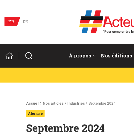
Acteurs du franco-allema
FR
DE
Rechercher
À propos
Nos éditions
Fil d'Ariane :
›
›
›
Accueil
Nos articles
Industries
Septembre 2024
Abonné
Septembre 2024