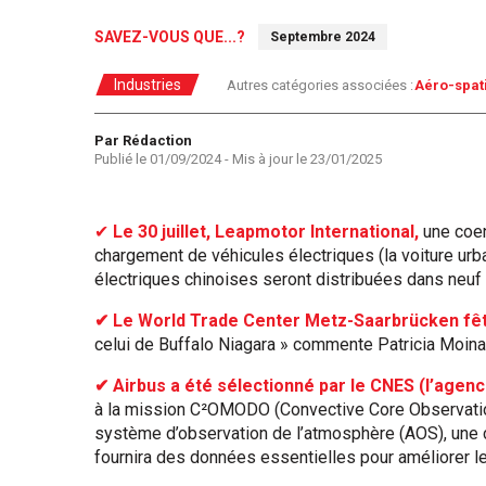
SAVEZ-VOUS QUE...?
Septembre 2024
Industries
Autres catégories associées :
Aéro-spat
Auteur
Par Rédaction
Publié le
01/09/2024
- Mis à jour le
23/01/2025
✔
Le 30 juillet, Leapmotor International,
une coen
chargement de véhicules électriques (la voiture urb
électriques chinoises seront distribuées dans neuf 
✔ Le World Trade Center Metz-Saarbrücken fêt
celui de Buffalo Niagara » commente Patricia Moina
✔ Airbus a été sélectionné par le CNES (l’agenc
à la mission C²OMODO (Convective Core Observations
système d’observation de l’atmosphère (AOS), une co
fournira des données essentielles pour améliorer les