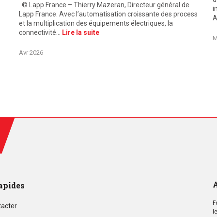
© Lapp France – Thierry Mazeran, Directeur général de
i
Lapp France. Avec l’automatisation croissante des process
A
et la multiplication des équipements électriques, la
connectivité…
Lire la suite
M
Avr 2026
A
apides
F
tacter
l