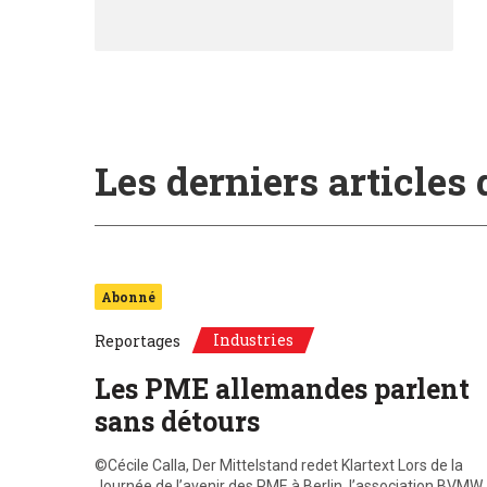
Les derniers articles
Abonné
Industries
Reportages
Les PME allemandes parlent
sans détours
©Cécile Calla, Der Mittelstand redet Klartext Lors de la
Journée de l’avenir des PME à Berlin, l’association BVMW