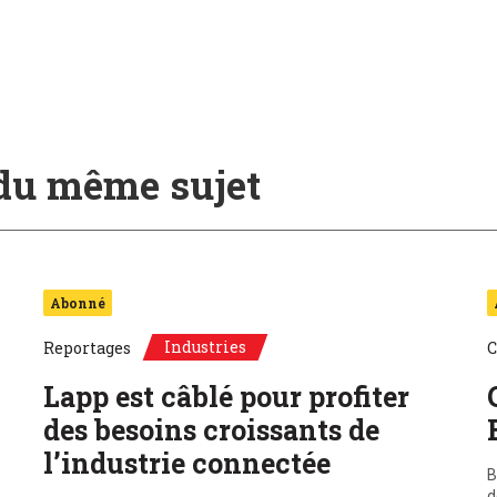
 du même sujet
Abonné
Industries
Reportages
C
Lapp est câblé pour profiter
des besoins croissants de
l’industrie connectée
B
d