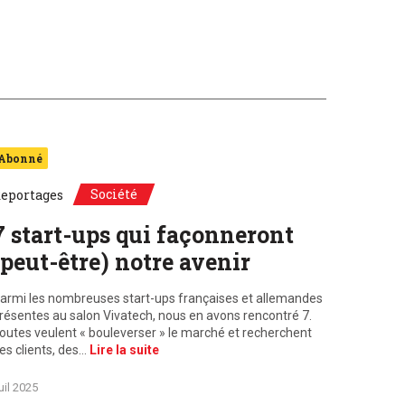
Abonné
Société
eportages
7 start-ups qui façonneront
(peut-être) notre avenir
armi les nombreuses start-ups françaises et allemandes
résentes au salon Vivatech, nous en avons rencontré 7.
outes veulent « bouleverser » le marché et recherchent
es clients, des…
Lire la suite
uil 2025