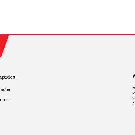
A
apides
F
tacter
l
f
naires
S