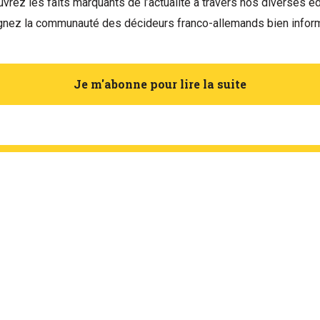
vrez les faits marquants de l’actualité à travers nos diverses éd
gnez la communauté des décideurs franco-allemands bien infor
Je m'abonne pour lire la suite