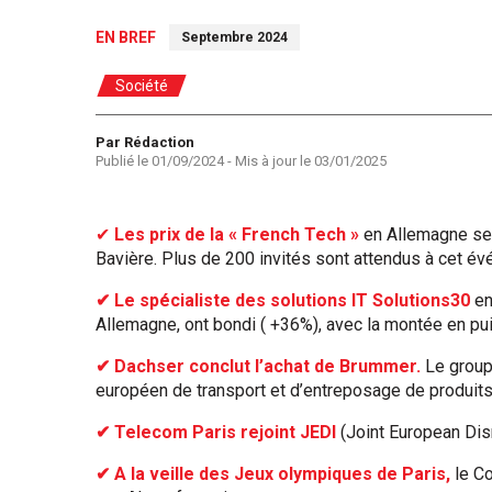
EN BREF
Septembre 2024
Société
Auteur
Par Rédaction
Publié le
01/09/2024
- Mis à jour le
03/01/2025
✔
Les prix de la « French Tech »
en Allemagne se
Bavière. Plus de 200 invités sont attendus à cet év
✔ Le spécialiste des solutions IT Solutions30
en
Allemagne, ont bondi ( +36%), avec la montée en pui
✔ Dachser conclut l’achat de Brummer.
Le group
européen de transport et d’entreposage de produits
✔ Telecom Paris rejoint JEDI
(Joint European Disr
✔ A la veille des Jeux olympiques de Paris,
le C