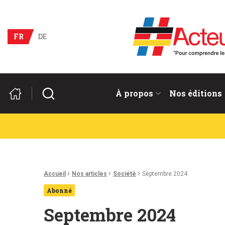
Acteurs du franco-allema
FR
DE
Rechercher
À propos
Nos éditions
Fil d'Ariane :
›
›
›
Accueil
Nos articles
Société
Septembre 2024
Abonné
Septembre 2024