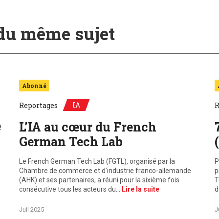
 du même sujet
Abonné
IA
Reportages
R
e
L’IA au cœur du French
German Tech Lab
Le French German Tech Lab (FGTL), organisé par la
P
Chambre de commerce et d’industrie franco-allemande
p
(AHK) et ses partenaires, a réuni pour la sixième fois
T
consécutive tous les acteurs du…
Lire la suite
d
Juil 2025
J