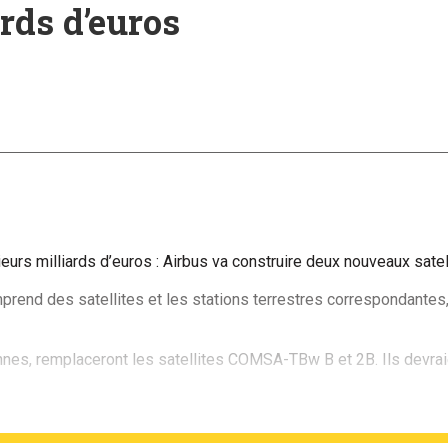
rds d’euros
rs milliards d’euros : Airbus va construire deux nouveaux satel
omprend des satellites et les stations terrestres correspondantes
tonnes, remplaceront les satellites COMSA-TBw B et 2B. Ils devra