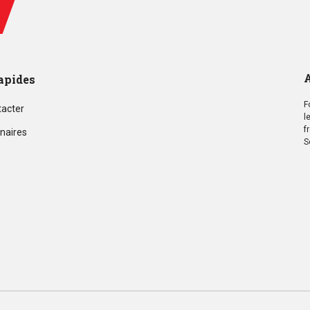
A
apides
F
tacter
l
f
naires
S