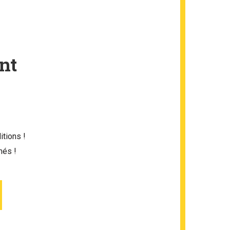
nt
itions !
més !