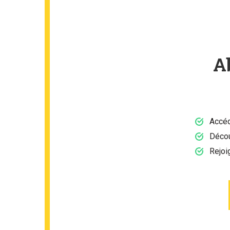
A
Accéd
Décou
Rejoi