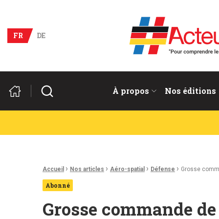
Acteurs du franco-allema
FR
DE
Rechercher
À propos
Nos éditions
Fil d'Ariane :
›
›
›
›
Accueil
Nos articles
Aéro-spatial
Défense
Grosse comman
Abonné
Grosse commande de l