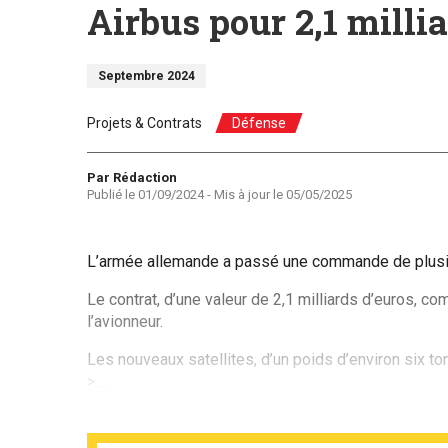
Airbus pour 2,1 millia
Septembre 2024
Projets & Contrats
Défense
Auteur
Par Rédaction
Publié le
01/09/2024
- Mis à jour le
05/05/2025
L’armée allemande a passé une commande de plusieu
Le contrat, d’une valeur de 2,1 milliards d’euros, c
l’avionneur.
Les nouveaux satellites, d’un poids d’environ six 
> ...