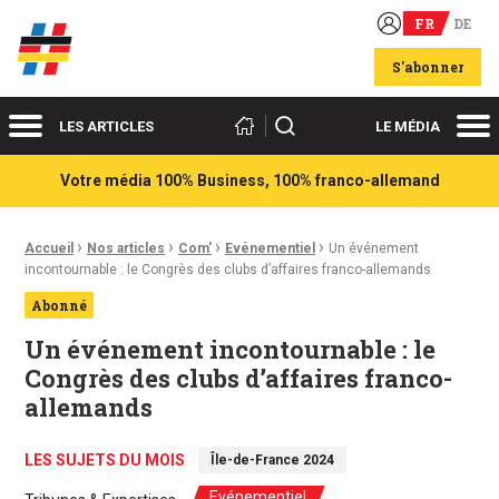
FR
DE
Acteurs du franco-allemand
S'abonner
Menu
Me
Rechercher
LES ARTICLES
LE MÉDIA
Votre média 100% Business, 100% franco-allemand
›
›
›
›
Fil d'Ariane :
Accueil
Nos articles
Com'
Evénementiel
Un événement
incontournable : le Congrès des clubs d’affaires franco-allemands
Abonné
Un événement incontournable : le
Congrès des clubs d’affaires franco-
allemands
LES SUJETS DU MOIS
Île-de-France 2024
Evénementiel