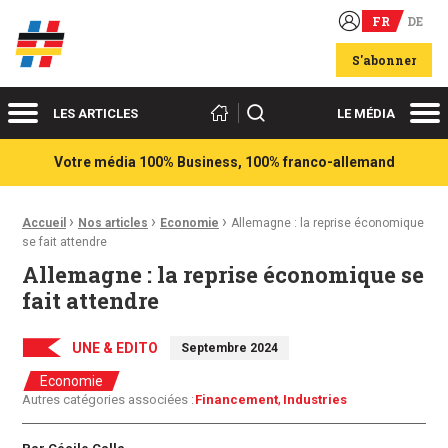
FR
DE
Acteurs du franco-allemand
S'abonner
Menu
Me
Rechercher
LES ARTICLES
LE MÉDIA
Votre média 100% Business, 100% franco-allemand
›
›
›
Fil d'Ariane :
Accueil
Nos articles
Economie
Allemagne : la reprise économique
se fait attendre
Allemagne : la reprise économique se
fait attendre
UNE & EDITO
Septembre 2024
Economie
Autres catégories associées :
Financement
Industries