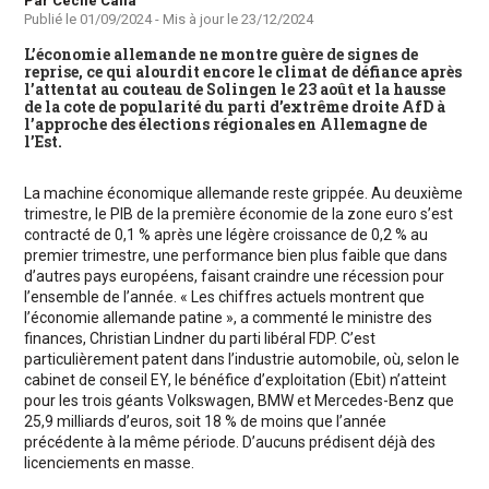
Auteur
Par Cécile Calla
Publié le
01/09/2024
- Mis à jour le
23/12/2024
L’économie allemande ne montre guère de signes de
reprise, ce qui alourdit encore le climat de défiance après
l’attentat au couteau de Solingen le 23 août et la hausse
de la cote de popularité du parti d’extrême droite AfD à
l’approche des élections régionales en Allemagne de
l’Est.
La machine économique allemande reste grippée. Au deuxième
trimestre, le PIB de la première économie de la zone euro s’est
contracté de 0,1 % après une légère croissance de 0,2 % au
premier trimestre, une performance bien plus faible que dans
d’autres pays européens, faisant craindre une récession pour
l’ensemble de l’année. « Les chiffres actuels montrent que
l’économie allemande patine », a commenté le ministre des
finances, Christian Lindner du parti libéral FDP. C’est
particulièrement patent dans l’industrie automobile, où, selon le
cabinet de conseil EY, le bénéfice d’exploitation (Ebit) n’atteint
pour les trois géants Volkswagen, BMW et Mercedes-Benz que
25,9 milliards d’euros, soit 18 % de moins que l’année
précédente à la même période. D’aucuns prédisent déjà des
licenciements en masse.