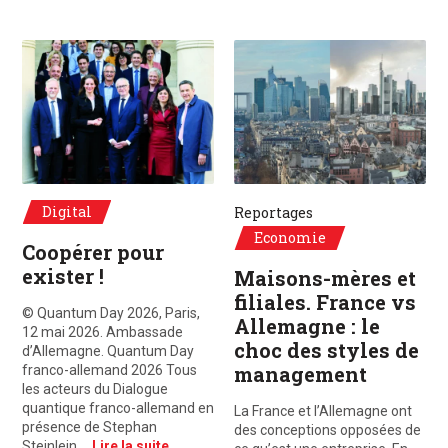
© Quantum Day 2026, Paris, 12 mai 2026. Ambassade d'Allemagne. Quantum D
©Unsplash, Paris, France / Frankfurt,
Digital
Reportages
Economie
Coopérer pour
exister !
Maisons-mères et
filiales. France vs
© Quantum Day 2026, Paris,
Allemagne : le
12 mai 2026. Ambassade
choc des styles de
d’Allemagne. Quantum Day
management
franco-allemand 2026 Tous
les acteurs du Dialogue
quantique franco-allemand en
La France et l’Allemagne ont
présence de Stephan
des conceptions opposées de
Steinlein,…
Lire la suite