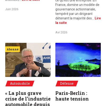
ce qu’est une entreprise. En
France, domine un modèle de
Juin 2026
gouvernance actionnariale,
tempéré par un dirigeant
détenant la majorité des…
Lire
la suite
Avr 2026
©Acteurs du franco-allemand Michel de Rosen, Président du directoire de l
Couverture édition HS Mars 2026
Abonné
Automobile
Défense
« La plus grave
Paris-Berlin :
crise de l’industrie
haute tension
automobile depuis