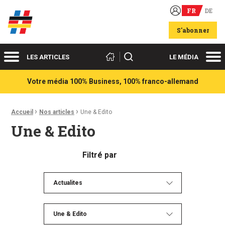
FR
DE
Acteurs du franco-allemand
S'abonner
Menu
Me
Rechercher
LES ARTICLES
LE MÉDIA
Votre média 100% Business, 100% franco-allemand
›
›
Fil d'Ariane :
Accueil
Nos articles
Une & Edito
Une & Edito
Filtré par
Actualites
Une & Edito