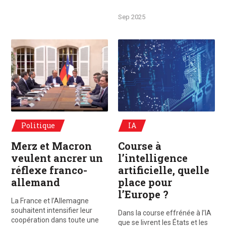
Sep 2025
© Élysée 29 août 2025, Brégançon. Emmanuel Macron et Friedrich Merz prés
© AFA
Politique
IA
Merz et Macron
Course à
veulent ancrer un
l’intelligence
réflexe franco-
artificielle, quelle
allemand
place pour
l’Europe ?
La France et l’Allemagne
souhaitent intensifier leur
Dans la course effrénée à l’IA
coopération dans toute une
que se livrent les États et les