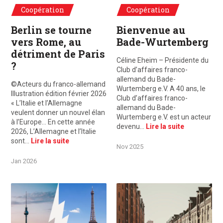
Coopération
Coopération
Berlin se tourne
Bienvenue au
vers Rome, au
Bade-Wurtemberg
détriment de Paris
Céline Eheim – Présidente du
?
Club d’affaires franco-
allemand du Bade-
©Acteurs du franco-allemand
Wurtemberg e.V. A 40 ans, le
Illustration édition février 2026
Club d’affaires franco-
« L’Italie et l’Allemagne
allemand du Bade-
veulent donner un nouvel élan
Wurtemberg e.V. est un acteur
à l’Europe… En cette année
devenu…
Lire la suite
2026, L’Allemagne et l’Italie
sont…
Lire la suite
Nov 2025
Jan 2026
Paris - Berlin : je t'aime, moi non plus
Hambourg 2025