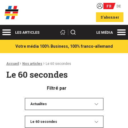
FR
DE
Acteurs du franco-allemand
S'abonner
Menu
Me
Rechercher
LES ARTICLES
LE MÉDIA
Votre média 100% Business, 100% franco-allemand
›
›
Fil d'Ariane :
Accueil
Nos articles
Le 60 secondes
Le 60 secondes
Filtré par
Actualites
Le 60 secondes