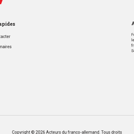
A
apides
F
tacter
l
f
naires
S
Copyright © 2026
Acteurs du franco-allemand
. Tous droits