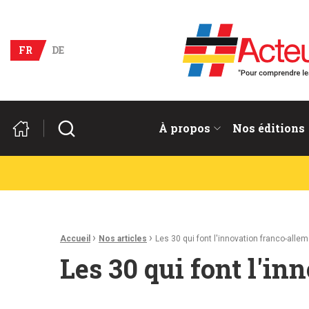
Acteurs du franco-allema
FR
DE
Rechercher
À propos
Nos éditions
Fil d'Ariane :
›
›
Accueil
Nos articles
Les 30 qui font l'innovation franco-alle
Les 30 qui font l'i