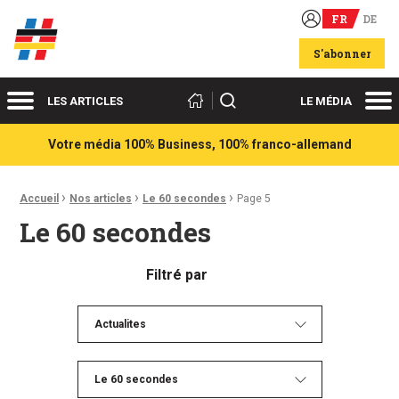
FR
DE
Acteurs du franco-allemand
S'abonner
Menu
Me
Rechercher
LES ARTICLES
LE MÉDIA
Votre média 100% Business, 100% franco-allemand
›
›
›
Fil d'Ariane :
Accueil
Nos articles
Le 60 secondes
Page 5
Le 60 secondes
Filtré par
Actualites
Le 60 secondes