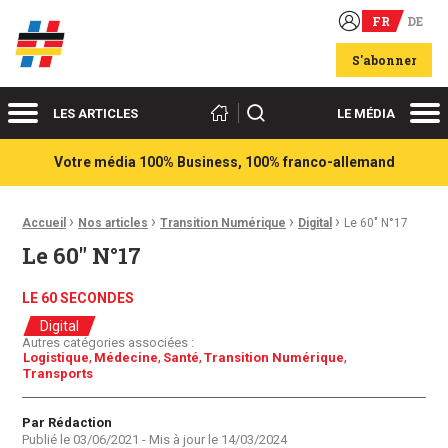
FR
DE
Acteurs du franco-allemand
S'abonner
Menu
Me
Rechercher
LES ARTICLES
LE MÉDIA
Votre média 100% Business, 100% franco-allemand
›
›
›
›
Fil d'Ariane :
Accueil
Nos articles
Transition Numérique
Digital
Le 60″ N°17
Le 60″ N°17
LE 60 SECONDES
Digital
Autres catégories associées :
Logistique
Médecine
Santé
Transition Numérique
Transports
Auteur
Par Rédaction
Publié le
03/06/2021
- Mis à jour le
14/03/2024