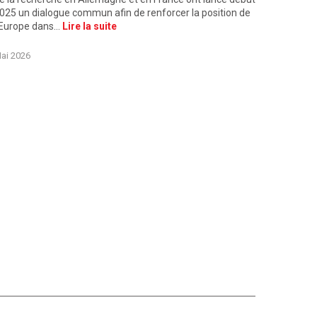
025 un dialogue commun afin de renforcer la position de
’Europe dans…
Lire la suite
ogue quantique franco-allemand en présence de Stephan Steinlein, A
ai 2026