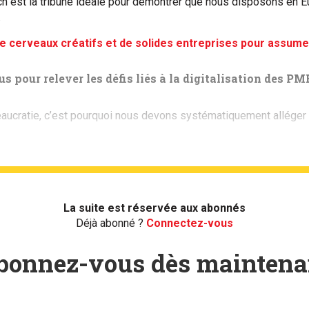
ch est la tribune idéale pour démontrer que nous disposons en 
.
cerveaux créatifs et de solides entreprises pour assumer
 pour relever les défis liés à la digitalisation des P
ucratie, c’est pourquoi nous devons systématiquement alléger
La suite est réservée aux abonnés
Déjà abonné ?
Connectez-vous
bonnez-vous dès maintena