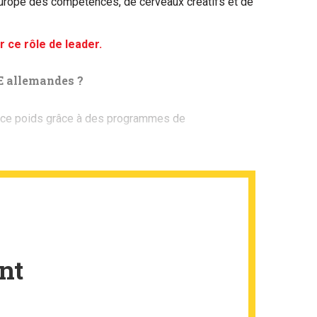
Europe des compétences, de cerveaux créatifs et de
 ce rôle de leader.
ME allemandes ?
 ce poids grâce à des programmes de
nt