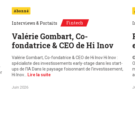
Abonné
Fintech
Interviews & Portaits
I
Valérie Gombart, Co-
fondatrice & CEO de Hi Inov
Valérie Gombart, Co-fondatrice & CEO de Hi Inov Hi Inov :
©
spécialiste des investissements early-stage dans les start-
O
-
ups de l’IA Dans le paysage foisonnant de l’investissement,
m
er
Hi Inov…
Lire la suite
a
Juin 2026
J