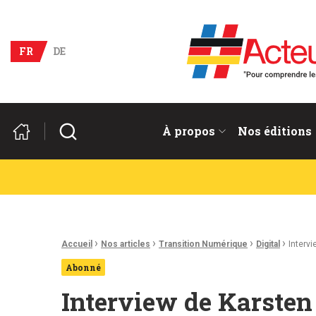
Acteurs du franco-allema
FR
DE
Rechercher
À propos
Nos éditions
Fil d'Ariane :
›
›
›
›
Accueil
Nos articles
Transition Numérique
Digital
Interv
Abonné
Interview de Karsten