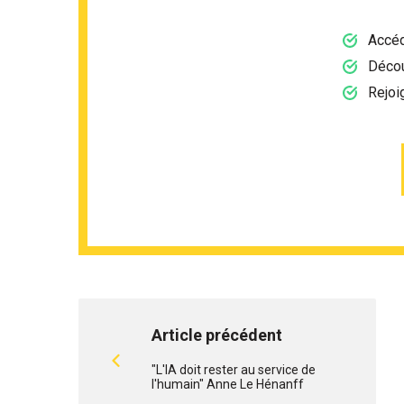
Accéd
Décou
Rejoi
Article précédent
"L'IA doit rester au service de
l'humain" Anne Le Hénanff