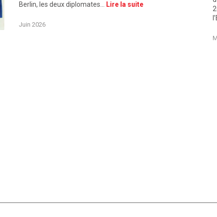
Berlin, les deux diplomates…
Lire la suite
2
l
Juin 2026
llemagne. Quantum Day franco-allemand 2026 Tous les acteurs du Dial
M