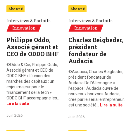
Abonné
Abonné
Interviews & Portaits
Interviews & Portaits
Innovation
Innovation
Philippe Oddo,
Charles Beigbeder,
Associé gérant et
président
CEO de ODDO BHF
fondateur de
Audacia
©Oddo & Cie, Philippe Oddo,
Associé gérant et CEO de
©Audacia, Charles Beigbeder,
ODDO BHF « L’union des
président fondateur de
marchés des capitaux : un
Audacia De l’Allemagne à
enjeu majeur pour le
l’espace : Audacia ouvre de
financement de la tech »
nouveaux horizons Audacia,
ODDO BHF accompagne les…
créé par le serial entrepreneur,
Lire la suite
est une société…
Lire la suite
Juin 2026
Juin 2026