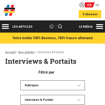
FR
DE
Acteurs du franco-allemand
S'abonner
Menu
Me
Rechercher
LES ARTICLES
LE MÉDIA
Votre média 100% Business, 100% franco-allemand
›
›
Fil d'Ariane :
Accueil
Nos articles
Interviews & Portaits
Interviews & Portaits
Filtré par
Rubriques
Interviews & Portaits