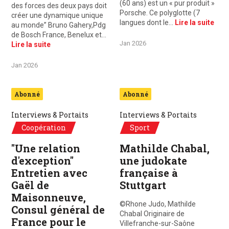
(60 ans) est un « pur produit »
des forces des deux pays doit
Porsche. Ce polyglotte (7
créer une dynamique unique
langues dont le…
Lire la suite
au monde” Bruno Gahery,Pdg
de Bosch France, Benelux et…
Jan 2026
Lire la suite
Jan 2026
Abonné
Abonné
Interviews & Portaits
Interviews & Portaits
Coopération
Sport
"Une relation
Mathilde Chabal,
d'exception"
une judokate
Entretien avec
française à
Gaël de
Stuttgart
Maisonneuve,
©Rhone Judo, Mathilde
Consul général de
Chabal Originaire de
France pour le
Villefranche-sur-Saône