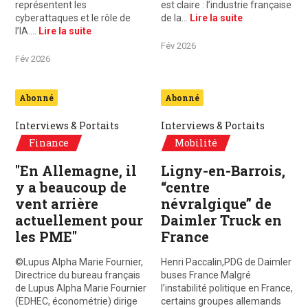
représentent les
est claire : l’industrie française
cyberattaques et le rôle de
de la…
Lire la suite
l’IA.…
Lire la suite
Fév 2026
Fév 2026
Abonné
Abonné
Interviews & Portaits
Interviews & Portaits
Finance
Mobilité
"En Allemagne, il
Ligny-en-Barrois,
y a beaucoup de
“centre
vent arrière
névralgique” de
actuellement pour
Daimler Truck en
les PME"
France
©Lupus Alpha Marie Fournier,
Henri Paccalin,PDG de Daimler
Directrice du bureau français
buses France Malgré
de Lupus Alpha Marie Fournier
l’instabilité politique en France,
(EDHEC, économétrie) dirige
certains groupes allemands