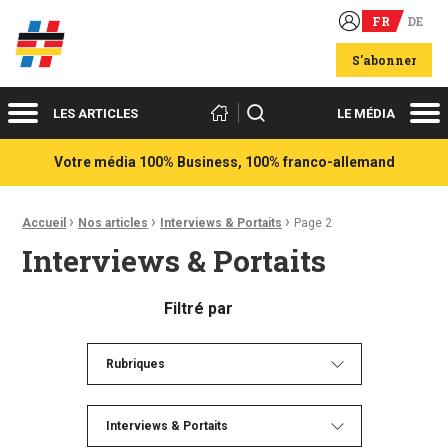
FR
DE
Acteurs du franco-allemand
S'abonner
Menu
Me
Rechercher
LES ARTICLES
LE MÉDIA
Votre média 100% Business, 100% franco-allemand
›
›
›
Fil d'Ariane :
Accueil
Nos articles
Interviews & Portaits
Page 2
Interviews & Portaits
Filtré par
Rubriques
Interviews & Portaits