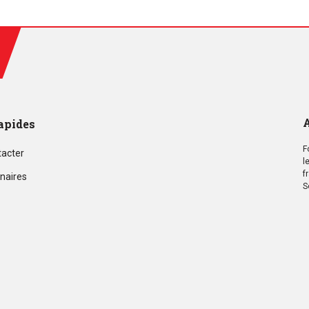
A
apides
F
tacter
l
f
naires
S