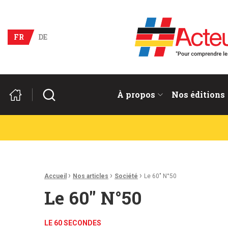
Acteurs du franco-allema
FR
DE
Rechercher
À propos
Nos éditions
Fil d'Ariane :
›
›
›
Accueil
Nos articles
Société
Le 60″ N°50
Le 60″ N°50
LE 60 SECONDES