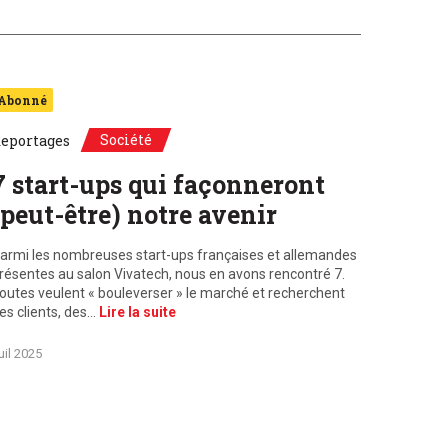
Abonné
Société
eportages
7 start-ups qui façonneront
(peut-être) notre avenir
armi les nombreuses start-ups françaises et allemandes
résentes au salon Vivatech, nous en avons rencontré 7.
outes veulent « bouleverser » le marché et recherchent
es clients, des…
Lire la suite
uil 2025