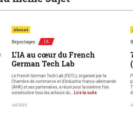
Abonné
IA
Reportages
R
e
L’IA au cœur du French
German Tech Lab
Le French German Tech Lab (FGTL), organisé par la
P
Chambre de commerce et d’industrie franco-allemande
p
(AHK) et ses partenaires, a réuni pour la sixième fois
T
consécutive tous les acteurs du…
Lire la suite
d
Juil 2025
J