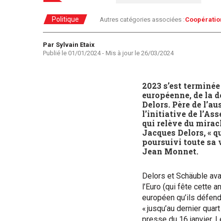
Politique
Autres catégories associées :
Coopératio
Auteur
Par Sylvain Etaix
Publié le
01/01/2024
- Mis à jour le
26/03/2024
2023 s’est terminée
européenne, de la 
Delors. Père de l’au
l’initiative de l’A
qui relève du miracl
Jacques Delors, « q
poursuivi toute sa 
Jean Monnet.
Delors et Schäuble ava
l’Euro (qui fête cette a
européen qu’ils défend
« jusqu’au dernier qua
presse du 16 janvier. 