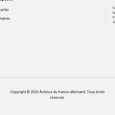
F
tacter
l
f
naires
S
Copyright © 2026
Acteurs du franco-allemand
. Tous droits
réservés.