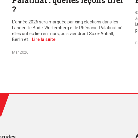
Palatinat : quelles leçons tirer
?
©
â
L’année 2026 sera marquée par cinq élections dans les
l
Länder : le Bade-Wurtemberg et le Rhénanie-Palatinat où
p
elles ont eu lieu en mars, puis viendront Saxe-Anhalt,
Berlin et…
Lire la suite
F
Mar 2026
A
apides