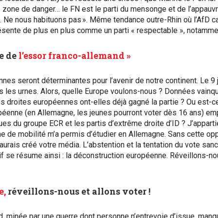
zone de danger… le FN est le parti du mensonge et de l’appauvri
ile. Ne nous habituons pas ». Même tendance outre-Rhin où l’AfD c
ésente de plus en plus comme un parti « respectable », notamme
ée de
l’essor franco-allemand »
es seront déterminantes pour l’avenir de notre continent. Le 9 ju
s les urnes. Alors, quelle Europe voulons-nous ? Données vainq
 droites européennes ont-elles déjà gagné la partie ? Ou est-ce
péenne (en Allemagne, les jeunes pourront voter dès 16 ans) emp
s du groupe ECR et les partis d’extrême droite d’ID ? J’apparti
 de mobilité m’a permis d’étudier en Allemagne. Sans cette opp
’aurais créé votre média. L’abstention et la tentation du vote sanc
tif se résume ainsi : la déconstruction européenne. Réveillons-no
e,
réveillons-nous et allons voter !
 minée par une guerre dont personne n’entrevoie d’issue, manq