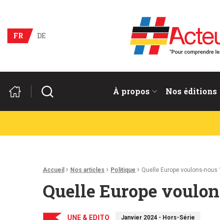
Acteurs du franco-allema
FR
DE
Rechercher
À propos
Nos éditions
Fil d'Ariane :
›
›
›
Accueil
Nos articles
Politique
Quelle Europe voulons-nous 
Quelle Europe voulon
UNE & EDITO
Janvier 2024 - Hors-Série