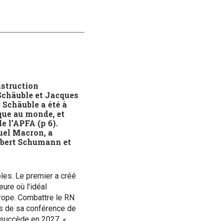
nstruction
Schäuble et Jacques
 Schäuble a été à
que au monde, et
e l’APFA (p 6).
uel Macron, a
Robert Schumann et
ples. Le premier a créé
eure où l’idéal
rope. Combattre le RN
ors de sa conférence de
i succède en 2027. «