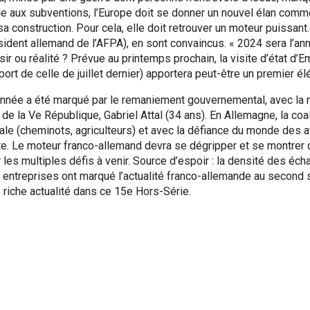
e aux subventions, l’Europe doit se donner un nouvel élan comme 
a construction. Pour cela, elle doit retrouver un moteur puissant. 
sident allemand de l’AFPA), en sont convaincus. « 2024 sera l’an
sir ou réalité ? Prévue au printemps prochain, la visite d’état d
ort de celle de juillet dernier) apportera peut-être un premier 
année a été marqué par le remaniement gouvernemental, avec la 
de la Ve République, Gabriel Attal (34 ans). En Allemagne, la co
ale (cheminots, agriculteurs) et avec la défiance du monde des a
te. Le moteur franco-allemand devra se dégripper et se montrer
 les multiples défis à venir. Source d’espoir : la densité des 
0 entreprises ont marqué l’actualité franco-allemande au secon
 riche actualité dans ce 15e Hors-Série.