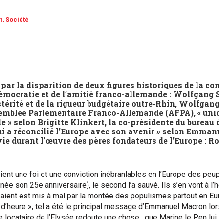
n
Société
 par la disparition de deux figures historiques de la co
démocratie et de l’amitié franco-allemande : Wolfgang 
stérité et de la rigueur budgétaire outre-Rhin, Wolfgang
ssemblée Parlementaire Franco-Allemande (AFPA), « uni
e » selon Brigitte Klinkert, la co-présidente du bureau d
ui a réconcilié l’Europe avec son avenir » selon Emman
vie durant l’œuvre des pères fondateurs de l’Europe : 
ient une foi et une conviction inébranlables en l’Europe des peu
nnée son 25e anniversaire), le second l’a sauvé. Ils s’en vont à l’h
aient est mis à mal par la montée des populismes partout en Eu
rt d’heure », tel a été le principal message d’Emmanuel Macron l
Le locataire de l’Elysée redoute une chose : que Marine le Pen lu