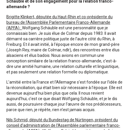
Schäuble et de son engagement pour la relation franco-
allemande ?
Brigitte Klinkert, députée du Haut-Rhin et co-présidente du
bureau de l’Assemblée Parlementaire Franco-Allemande
(APFA) :
Wolfgang Schäuble est une personnalité que je
connaissais bien. Je suis élue de Colmar depuis 1983. Il avait
démarré sa carrière politique juste de l’autre côté du Rhin, à
Freiburg. Et il avait initié, à l’époque encore de mon grand-père
(Joseph Rey, maire de Colmar, ndlr), des rencontres entre élus
alsaciens et élus badois. Nous avions en commun une
conception similaire de la relation franco-allemande, c’est-à-
dire une amitié humaine, une relation culturelle et linguistique,
et pas seulement une relation formelle ou diplomatique.
L’amitié entre la France et l’Allemagne s’est fondée sur l’idée de
la réconciliation, qui était bien sûr nécessaire à l’époque. Elle est
devenue aujourd’hui bien plus que cela. Il nous revient
aujourd’hui, c’est ce que disait Wolfgang Schäuble, et je le dis
aussi, de poursuivre chaque jour l’œuvre de nos prédécesseurs,
parce que rien, je répète, rien n’est jamais acquis.
Nils Schmid, député du Bundestag de Nürtingen, président du
conseil d’administration de l’Assemblée parlementaire franco-