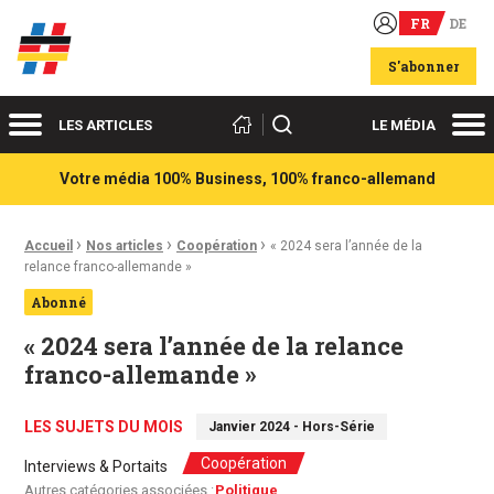
FR
DE
Acteurs du franco-allemand
S'abonner
Menu
Me
Rechercher
LES ARTICLES
LE MÉDIA
Votre média 100% Business, 100% franco-allemand
›
›
›
Fil d'Ariane :
Accueil
Nos articles
Coopération
« 2024 sera l’année de la
relance franco-allemande »
Abonné
« 2024 sera l’année de la relance
franco-allemande »
LES SUJETS DU MOIS
Janvier 2024 - Hors-Série
Coopération
Interviews & Portaits
Autres catégories associées :
Politique