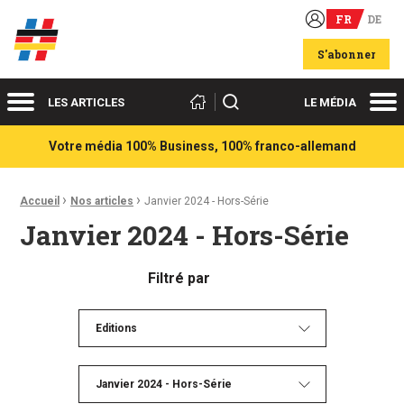
FR
DE
Acteurs du franco-allemand
S'abonner
Menu
Me
Rechercher
LES ARTICLES
LE MÉDIA
Votre média 100% Business, 100% franco-allemand
›
›
Fil d'Ariane :
Accueil
Nos articles
Janvier 2024 - Hors-Série
Janvier 2024 - Hors-Série
Filtré par
Editions
Janvier 2024 - Hors-Série