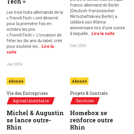
Tech »
franco-allemand de Berlin
(Deutsch-französischer
Les trois hubs allemands de la
Wirtschaftskreis Berlin) a
« FrenchTech » ont décerné
célébré son 40ème
pour la première fois en
anniversaire lors d’une soirée
octobre les prix
à laquelle…
Lire la suite
« FrenchTech ». L’occasion de
fêter les dix ans du label, créé
Déc 2023
pour soutenir les…
Lire la
suite
Jan 2024
Abonné
Abonné
Vie des Entreprises
Projets & Contrats
Agroalimentaire
Services
Michel & Augustin
Homebox se
se lance outre-
renforce outre
Rhin
Rhin