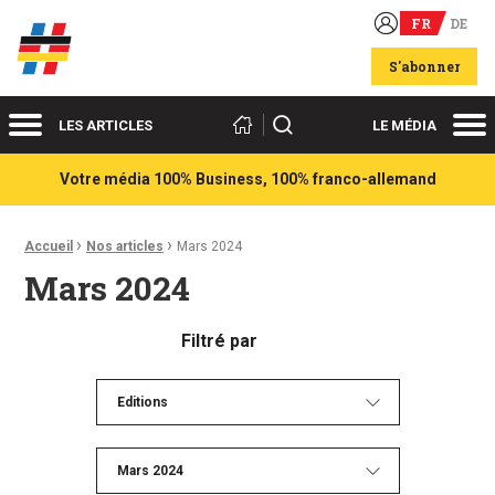
FR
DE
Acteurs du franco-allemand
S'abonner
Menu
Me
Rechercher
LES ARTICLES
LE MÉDIA
Votre média 100% Business, 100% franco-allemand
›
›
Fil d'Ariane :
Accueil
Nos articles
Mars 2024
Mars 2024
Filtré par
Editions
Mars 2024