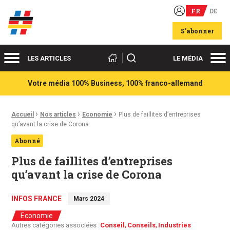
FR
DE
Acteurs du franco-allemand
S'abonner
Menu
Me
Rechercher
LES ARTICLES
LE MÉDIA
Votre média 100% Business, 100% franco-allemand
›
›
›
Fil d'Ariane :
Accueil
Nos articles
Economie
Plus de faillites d’entreprises
qu’avant la crise de Corona
Abonné
Plus de faillites d’entreprises
qu’avant la crise de Corona
INFOS FRANCE
Mars 2024
Economie
Autres catégories associées :
Conseil
Conseils
Industries