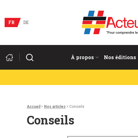
Acteurs du franco-allema
FR
DE
Rechercher
À propos
Nos éditions
Fil d'Ariane :
›
›
Accueil
Nos articles
Conseils
Conseils