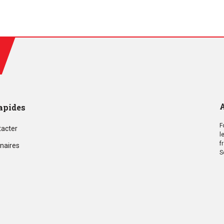
A
apides
F
tacter
l
f
naires
S