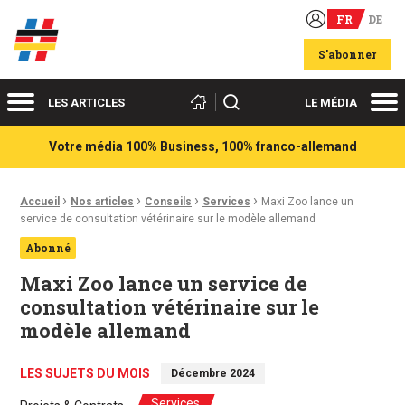
FR
DE
Acteurs du franco-allemand
S'abonner
Menu
Me
Rechercher
LES ARTICLES
LE MÉDIA
Votre média 100% Business, 100% franco-allemand
›
›
›
›
Fil d'Ariane :
Accueil
Nos articles
Conseils
Services
Maxi Zoo lance un
service de consultation vétérinaire sur le modèle allemand
Abonné
Maxi Zoo lance un service de
consultation vétérinaire sur le
modèle allemand
LES SUJETS DU MOIS
Décembre 2024
Services