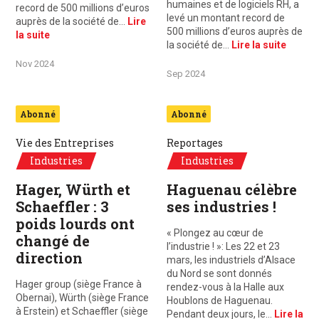
humaines et de logiciels RH, a
record de 500 millions d’euros
levé un montant record de
auprès de la société de…
Lire
500 millions d’euros auprès de
la suite
la société de…
Lire la suite
Nov 2024
Sep 2024
Abonné
Abonné
Vie des Entreprises
Reportages
Industries
Industries
Hager, Würth et
Haguenau célèbre
Schaeffler : 3
ses industries !
poids lourds ont
« Plongez au cœur de
changé de
l’industrie ! »: Les 22 et 23
direction
mars, les industriels d’Alsace
du Nord se sont donnés
Hager group (siège France à
rendez-vous à la Halle aux
Obernai), Würth (siège France
Houblons de Haguenau.
à Erstein) et Schaeffler (siège
Pendant deux jours, le…
Lire la