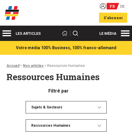
FR
DE
Acteurs du franco-allemand
S'abonner
Menu
Me
Rechercher
LES ARTICLES
LE MÉDIA
Votre média 100% Business, 100% franco-allemand
›
›
Fil d'Ariane :
Accueil
Nos articles
Ressources Humaines
Ressources Humaines
Filtré par
Sujets & Secteurs
Ressources Humaines