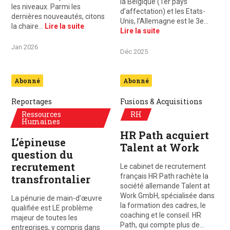
la Belgique (1er pays
les niveaux. Parmi les
d’affectation) et les Etats-
dernières nouveautés, citons
Unis, l’Allemagne est le 3e…
la chaire…
Lire la suite
Lire la suite
Jan 2026
Déc 2025
Abonné
Abonné
Reportages
Fusions & Acquisitions
Ressources
RH
Humaines
HR Path acquiert
L’épineuse
Talent at Work
question du
recrutement
Le cabinet de recrutement
français HR Path rachète la
transfrontalier
société allemande Talent at
Work GmbH, spécialisée dans
La pénurie de main-d’œuvre
la formation des cadres, le
qualifiée est LE problème
coaching et le conseil. HR
majeur de toutes les
Path, qui compte plus de…
entreprises, y compris dans