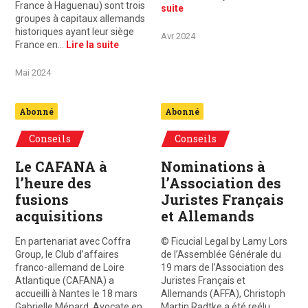
France à Haguenau) sont trois
suite
groupes à capitaux allemands
historiques ayant leur siège
Avr 2024
France en…
Lire la suite
Mai 2024
Abonné
Abonné
Conseils
Conseils
Le CAFANA à
Nominations à
l’heure des
l’Association des
fusions
Juristes Français
acquisitions
et Allemands
En partenariat avec Coffra
© Ficucial Legal by Lamy Lors
Group, le Club d’affaires
de l’Assemblée Générale du
franco-allemand de Loire
19 mars de l’Association des
Atlantique (CAFANA) a
Juristes Français et
accueilli à Nantes le 18 mars
Allemands (AFFA), Christoph
Gabrielle Ménard, Avocate en
Martin Radtke a été reélu