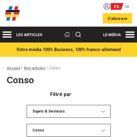
FR
DE
Acteurs du franco-allemand
S'abonner
Menu
Me
Rechercher
LES ARTICLES
LE MÉDIA
Votre média 100% Business, 100% franco-allemand
›
›
Fil d'Ariane :
Accueil
Nos articles
Conso
Conso
Filtré par
Sujets & Secteurs
Conso