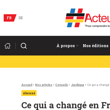
Acteurs du franco-allema
FR
DE
Rechercher
À propos
Nos éditions
Fil d'Ariane :
›
›
›
›
Accueil
Nos articles
Conseils
Juridique
Ce qui a changé 
Abonné
Ce qui a changé en Fr