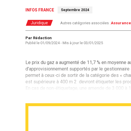
INFOS FRANCE
Septembre 2024
Juridique
Autres catégories associées :
Assurance
Auteur
Par Rédaction
Publié le
01/09/2024
- Mis à jour le
03/01/2025
Le prix du gaz a augmenté de 11,7 % en moyenne au 
d’approvisionnement supportés par le gestionnaire 
permet à ceux-ci de sortir de la catégorie des « ch
est supérieure à 400 m 2 devront étiqueter les produi
En cas de non-étiquetage, une amende de 3 000 à 15