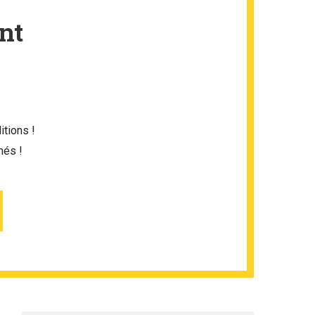
nt
itions !
més !