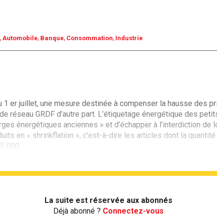
Automobile
Banque
Consommation
Industrie
1 er juillet, une mesure destinée à compenser la hausse des prix
de réseau GRDF d’autre part. L’étiquetage énergétique des petit
arges énergétiques anciennes » et d’échapper à l’interdiction de
ts en « shrinkflation », c’est-à-dire les articles dont la quantit
 000 ...
La suite est réservée aux abonnés
Déjà abonné ?
Connectez-vous