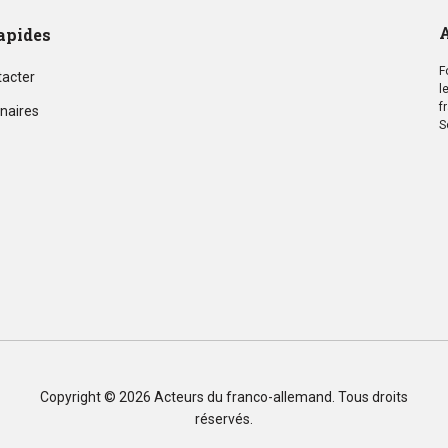
A
apides
F
tacter
l
f
naires
S
Copyright © 2026
Acteurs du franco-allemand
. Tous droits
réservés.