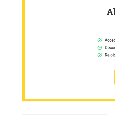
A
Accéd
Décou
Rejoi