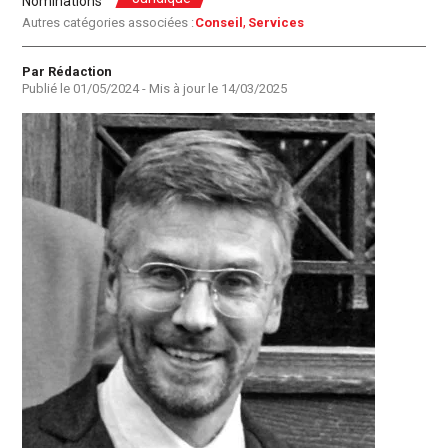
Nominations
Autres catégories associées :
Conseil
Services
Auteur
Par Rédaction
Publié le
01/05/2024
- Mis à jour le
14/03/2025