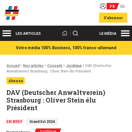
FR
DE
Acteurs du franco-allemand
S'abonner
Menu
Me
Rechercher
LES ARTICLES
LE MÉDIA
Votre média 100% Business, 100% franco-allemand
›
›
›
›
Fil d'Ariane :
Accueil
Nos articles
Conseils
Juridique
DAV (Deutscher
Anwaltverein) Strasbourg : Oliver Stein élu Président
Abonné
DAV (Deutscher Anwaltverein)
Strasbourg : Oliver Stein élu
Président
EN BREF
Grand Est 2024
Juridique