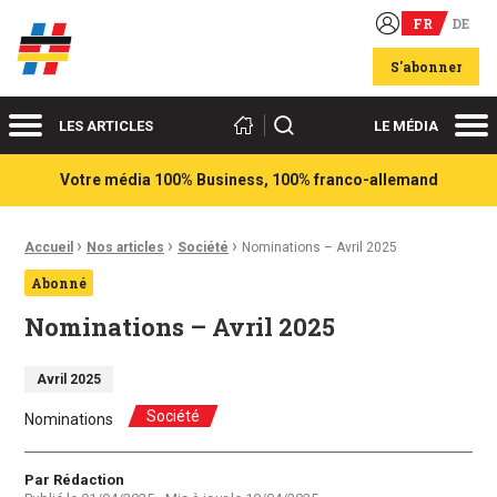
FR
DE
Acteurs du franco-allemand
S'abonner
Menu
Me
Rechercher
LES ARTICLES
LE MÉDIA
Votre média 100% Business, 100% franco-allemand
›
›
›
Fil d'Ariane :
Accueil
Nos articles
Société
Nominations – Avril 2025
Abonné
Nominations – Avril 2025
Avril 2025
Société
Nominations
Auteur
Par Rédaction