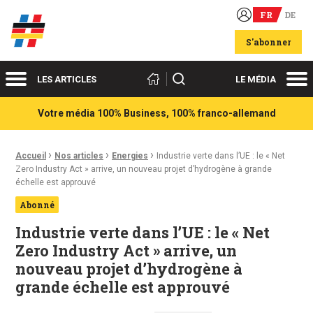
FR
DE
Acteurs du franco-allemand
S'abonner
Menu
Me
Rechercher
LES ARTICLES
LE MÉDIA
Votre média 100% Business, 100% franco-allemand
›
›
›
Fil d'Ariane :
Accueil
Nos articles
Energies
Industrie verte dans l’UE : le « Net
Zero Industry Act » arrive, un nouveau projet d’hydrogène à grande
échelle est approuvé
Abonné
Industrie verte dans l’UE : le « Net
Zero Industry Act » arrive, un
nouveau projet d’hydrogène à
grande échelle est approuvé