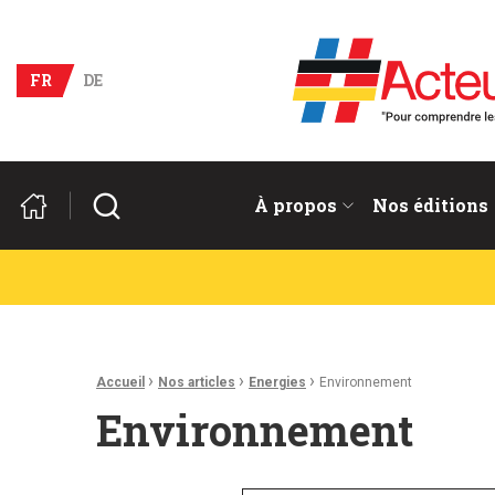
Acteurs du franco-allema
FR
DE
Rechercher
À propos
Nos éditions
Fil d'Ariane :
›
›
›
Accueil
Nos articles
Energies
Environnement
Environnement