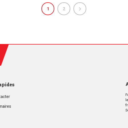
1
2
A
apides
F
tacter
l
f
naires
S