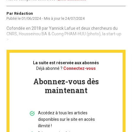
Auteur
Par Rédaction
Publié le
01/06/2024
- Mis à jour le
24/07/2024
Cofondée en 2018 par Yannick Lafue et deux chercheurs du
CNRS, Housseinou BA & Cuong PHAM-HUU (photo), la start-up
> ...
La suite est réservée aux abonnés
Déjà abonné ?
Connectez-vous
Abonnez-vous dès
maintenant
Accédez à tous les articles
disponibles sur le site en accès
illimité !