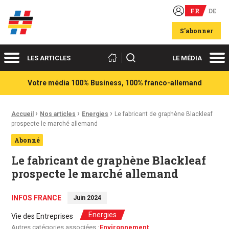
FR
DE
Acteurs du franco-allemand
S'abonner
Menu
Me
Rechercher
LES ARTICLES
LE MÉDIA
Votre média 100% Business, 100% franco-allemand
›
›
›
Fil d'Ariane :
Accueil
Nos articles
Energies
Le fabricant de graphène Blackleaf
prospecte le marché allemand
Abonné
Le fabricant de graphène Blackleaf
prospecte le marché allemand
INFOS FRANCE
Juin 2024
Energies
Vie des Entreprises
Autres catégories associées :
Environnement