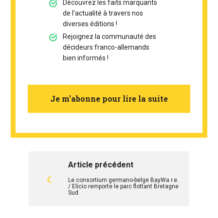
Découvrez les faits marquants
de l’actualité à travers nos
diverses éditions !
Rejoignez la communauté des
décideurs franco-allemands
bien informés !
Je m'abonne pour lire la suite
Article précédent
Le consortium germano-belge BayWa r.e.
/ Elicio remporte le parc flottant Bretagne
Sud