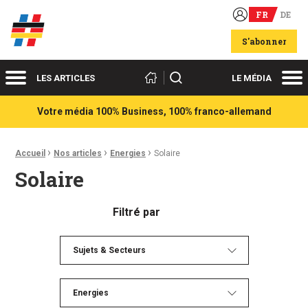
FR
DE
Acteurs du franco-allemand
S'abonner
Menu
Me
Rechercher
LES ARTICLES
LE MÉDIA
Votre média 100% Business, 100% franco-allemand
›
›
›
Fil d'Ariane :
Accueil
Nos articles
Energies
Solaire
Solaire
Filtré par
Sujets & Secteurs
Energies