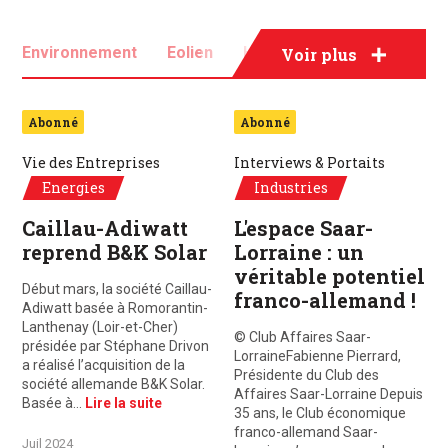
Environnement
Eolien
Hydrogène
Voir plus
Nucléaire
Recyclage
Solaire
Abonné
Abonné
Transition énergétique
Vie des Entreprises
Interviews & Portaits
Energies
Industries
Caillau-Adiwatt
L'espace Saar-
reprend B&K Solar
Lorraine : un
véritable potentiel
Début mars, la société Caillau-
franco-allemand !
Adiwatt basée à Romorantin-
Lanthenay (Loir-et-Cher)
© Club Affaires Saar-
présidée par Stéphane Drivon
LorraineFabienne Pierrard,
a réalisé l’acquisition de la
Présidente du Club des
société allemande B&K Solar.
Affaires Saar-Lorraine Depuis
Basée à…
Lire la suite
35 ans, le Club économique
franco-allemand Saar-
Juil 2024