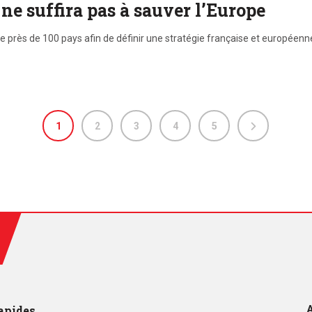
 ne suffira pas à sauver l’Europe
’IA de près de 100 pays afin de définir une stratégie française et europé
1
2
3
4
5
A
apides