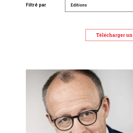
Filtré par
Editions
Télécharger un 
Élections allemandes : Le monde des affaires attend u