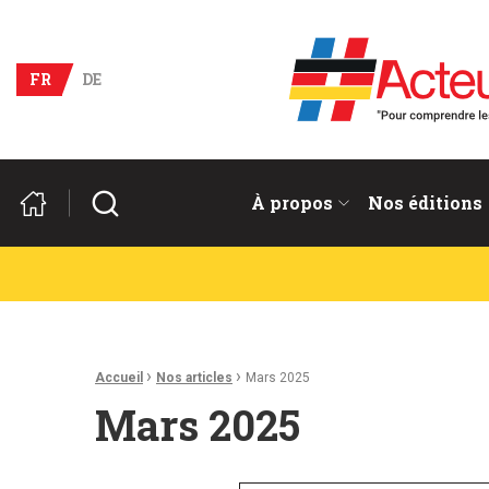
Acteurs du franco-allema
FR
DE
Rechercher
À propos
Nos éditions
Fil d'Ariane :
›
›
Accueil
Nos articles
Mars 2025
Mars 2025