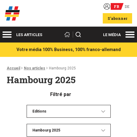
FR
DE
Acteurs du franco-allemand
S'abonner
Menu
Me
Rechercher
LES ARTICLES
LE MÉDIA
Votre média 100% Business, 100% franco-allemand
›
›
Fil d'Ariane :
Accueil
Nos articles
Hambourg 2025
Hambourg 2025
Filtré par
Editions
Hambourg 2025