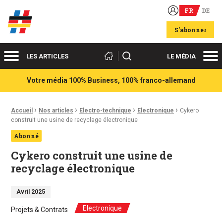
FR
DE
Acteurs du franco-allemand
S'abonner
Menu
Me
Rechercher
LES ARTICLES
LE MÉDIA
Votre média 100% Business, 100% franco-allemand
›
›
›
›
Fil d'Ariane :
Accueil
Nos articles
Electro-technique
Electronique
Cykero
construit une usine de recyclage électronique
Abonné
Cykero construit une usine de
recyclage électronique
Avril 2025
Electronique
Projets & Contrats