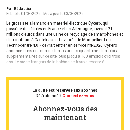
Auteur
Par Rédaction
Publié le
01/04/2025
- Mis à jour le
03/04/2025
Le grossiste allemand en matériel électrique Cykero, qui
possède des filiales en France et en Allemagne, investit 21
millions d’euros dans une usine de recyclage de smartphones et
d’ordinateurs à Castelnau-le-Lez, près de Montpellier. Le «
Technocentre 4.0 » devrait entrer en service mi-2026. Cykero
annonce dans un premier temps une cinquantaine d’emplois
supplémentaires sur ce site, puis jusqu’à 160 emplois d’ici trois
ans. Le siège français de la holding se trouve encore à
> ...
La suite est réservée aux abonnés
Déjà abonné ?
Connectez-vous
Abonnez-vous dès
maintenant