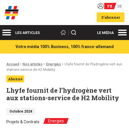
FR
DE
Acteurs du franco-allemand
S'abonner
Menu
Me
Rechercher
LES ARTICLES
LE MÉDIA
Votre média 100% Business, 100% franco-allemand
›
›
›
Fil d'Ariane :
Accueil
Nos articles
Energies
Lhyfe fournit de l’hydrogène vert aux
stations-service de H2 Mobility
Abonné
Lhyfe fournit de l’hydrogène vert
aux stations-service de H2 Mobility
Octobre 2024
Energies
Projets & Contrats