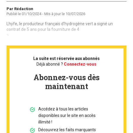
Auteur
Par Rédaction
Publié le
01/10/2024
- Mis à jour le
10/07/2026
Lhyfe, le producteur français d’hydrogène vert a signé un
contrat de 5 ans pour la fourniture de 4
> ...
La suite est réservée aux abonnés
Déjà abonné ?
Connectez-vous
Abonnez-vous dès
maintenant
Accédez à tous les articles
disponibles sur le site en accès
illimité !
Découvrez les faits marquants