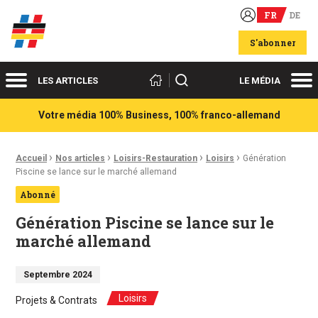
FR
DE
Acteurs du franco-allemand
S'abonner
Menu
Me
Rechercher
LES ARTICLES
LE MÉDIA
Votre média 100% Business, 100% franco-allemand
›
›
›
›
Fil d'Ariane :
Accueil
Nos articles
Loisirs-Restauration
Loisirs
Génération
Piscine se lance sur le marché allemand
Abonné
Génération Piscine se lance sur le
marché allemand
Septembre 2024
Loisirs
Projets & Contrats