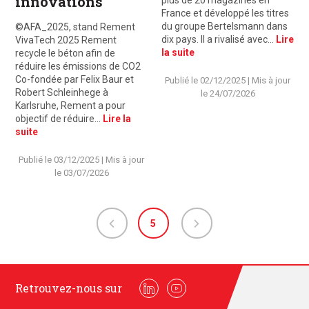
innovations
plus de 20 magazines en
France et développé les titres
du groupe Bertelsmann dans
©AFA_2025, stand Rement
dix pays. Il a rivalisé avec…
Lire
VivaTech 2025 Rement
la suite
recycle le béton afin de
réduire les émissions de CO2
Co-fondée par Felix Baur et
Publié le
02/12/2025
| Mis à jour
Robert Schleinhege à
le
24/07/2026
Karlsruhe, Rement a pour
objectif de réduire…
Lire la
suite
Publié le
03/12/2025
| Mis à jour
le
03/07/2026
5
Retrouvez-nous sur
Linkedin
Youtube