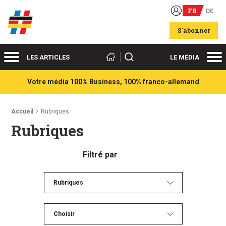
FR
DE
Acteurs du franco-allemand
S'abonner
Menu
Me
Rechercher
LES ARTICLES
LE MÉDIA
Votre média 100% Business, 100% franco-allemand
Fil d'Ariane :
Accueil
Rubriques
Rubriques
Filtré par
Rubriques
Choisir