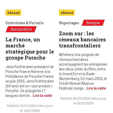
Abonné
Abonné
Banque
Interviews & Portaits
Reportages
Automobile
Zoom sur : les
La France, un
réseaux bancaires
marché
transfrontaliers
stratégique pour le
©PxHere Une poignée de
groupe Porsche
réseaux bancaires
accompagnent les entreprises
Jens Puttfarcken président de
des deux côtés du Rhin, entre
Porsche France Nommé à la
le Grand Est et le Bade-
Présidence de Porsche France
Wurtemberg. En mars 2025, le
en juin 2025, Jens Puttfarcken
Crédit Mutuel Alliance
(60 ans) est un « pur produit »
Fédérale (siège…
Lire la suite
Porsche. Ce polyglotte (7
langues dont le…
Lire la suite
Publié le
03/01/2026
| Mis à jour
le
03/07/2026
Publié le
13/01/2026
| Mis à jour
le
16/01/2026