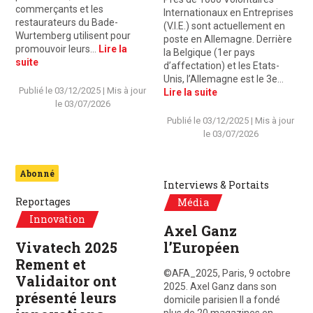
commerçants et les
Internationaux en Entreprises
restaurateurs du Bade-
(V.I.E.) sont actuellement en
Wurtemberg utilisent pour
poste en Allemagne. Derrière
promouvoir leurs…
Lire la
la Belgique (1er pays
suite
d’affectation) et les Etats-
Unis, l’Allemagne est le 3e…
Publié le
03/12/2025
| Mis à jour
Lire la suite
le
03/07/2026
Publié le
03/12/2025
| Mis à jour
le
03/07/2026
Abonné
Interviews & Portaits
Reportages
Média
Innovation
Axel Ganz
Vivatech 2025
l’Européen
Rement et
©AFA_2025, Paris, 9 octobre
Validaitor ont
2025. Axel Ganz dans son
présenté leurs
domicile parisien Il a fondé