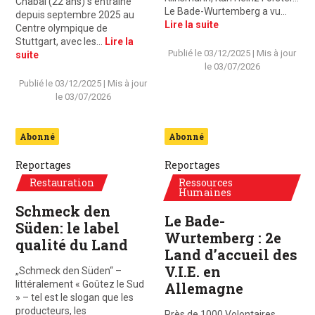
Chabal (22 ans) s’entraîne
Le Bade-Wurtemberg a vu…
depuis septembre 2025 au
Lire la suite
Centre olympique de
Stuttgart, avec les…
Lire la
Publié le
03/12/2025
| Mis à jour
suite
le
03/07/2026
Publié le
03/12/2025
| Mis à jour
le
03/07/2026
Abonné
Abonné
Reportages
Reportages
Restauration
Ressources
Humaines
Schmeck den
Le Bade-
Süden: le label
Wurtemberg : 2e
qualité du Land
Land d’accueil des
V.I.E. en
„Schmeck den Süden“ –
littéralement « Goûtez le Sud
Allemagne
» – tel est le slogan que les
producteurs, les
Près de 1000 Volontaires