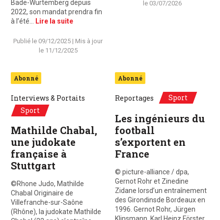
Bade-Wurtemberg depuis
le
03/07/2026
2022, son mandat prendra fin
à l’été…
Lire la suite
Publié le
09/12/2025
| Mis à jour
le
11/12/2025
Abonné
Abonné
Sport
Interviews & Portaits
Reportages
Sport
Les ingénieurs du
Mathilde Chabal,
football
une judokate
s’exportent en
française à
France
Stuttgart
© picture-alliance / dpa,
Gernot Rohr et Zinedine
©Rhone Judo, Mathilde
Zidane lorsd’un entraînement
Chabal Originaire de
des Girondinsde Bordeaux en
Villefranche-sur-Saône
1996. Gernot Rohr, Jürgen
(Rhône), la judokate Mathilde
Klinsmann, Karl Heinz Förster…