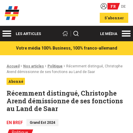
FR
DE
Acteurs du franco-allemand
S'abonner
Menu
Me
Rechercher
LES ARTICLES
LE MÉDIA
Votre média 100% Business, 100% franco-allemand
›
›
›
Fil d'Ariane :
Accueil
Nos articles
Politique
Récemment distingué, Christophe
Arend démissionne de ses fonctions au Land de Saar
Abonné
Récemment distingué, Christophe
Arend démissionne de ses fonctions
au Land de Saar
EN BREF
Grand Est 2024
Politique