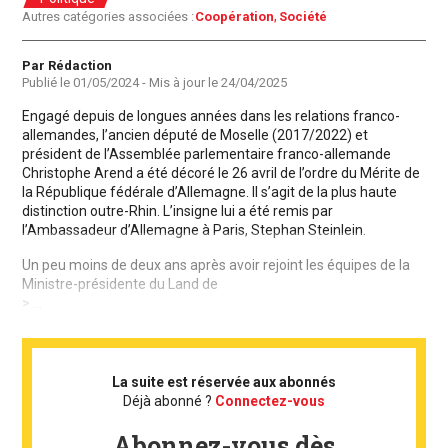
Autres catégories associées :
Coopération
Société
Auteur
Par Rédaction
Publié le
01/05/2024
- Mis à jour le
24/04/2025
Engagé depuis de longues années dans les relations franco-
allemandes, l’ancien député de Moselle (2017/2022) et
président de l’Assemblée parlementaire franco-allemande
Christophe Arend a été décoré le 26 avril de l’ordre du Mérite de
la République fédérale d’Allemagne. Il s’agit de la plus haute
distinction outre-Rhin. L’insigne lui a été remis par
l’Ambassadeur d’Allemagne à Paris, Stephan Steinlein.
Un peu moins de deux ans après avoir rejoint les équipes de la
Ministre-présidente du Land de
> ...
La suite est réservée aux abonnés
Déjà abonné ?
Connectez-vous
Abonnez-vous dès