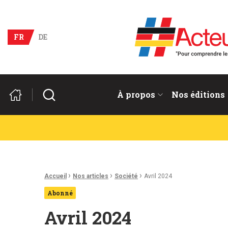
Acteurs du franco-allema
FR
DE
Rechercher
À propos
Nos éditions
Fil d'Ariane :
›
›
›
Accueil
Nos articles
Société
Avril 2024
Abonné
Avril 2024