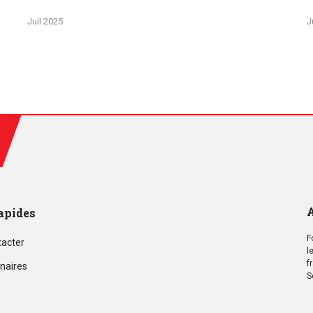
Juil 2025
J
A
apides
F
tacter
l
f
naires
S