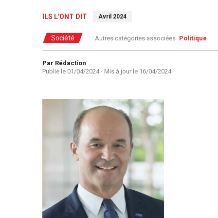
ILS L'ONT DIT
Avril 2024
Société
Autres catégories associées :
Politique
Auteur
Par Rédaction
Publié le
01/04/2024
- Mis à jour le
16/04/2024