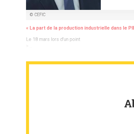
© CEFIC
« La part de la production industrielle dans le 
Le 18 mars lors d’un point
> ...
A