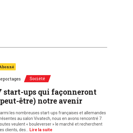
Abonné
Société
eportages
7 start-ups qui façonneront
(peut-être) notre avenir
armi les nombreuses start-ups françaises et allemandes
résentes au salon Vivatech, nous en avons rencontré 7.
outes veulent « bouleverser » le marché et recherchent
es clients, des…
Lire la suite