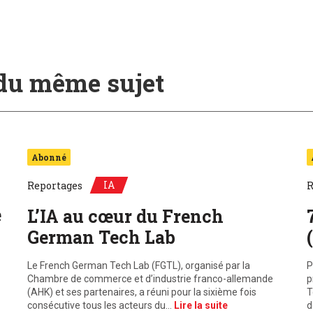
 du même sujet
Abonné
IA
Reportages
R
e
L’IA au cœur du French
German Tech Lab
Le French German Tech Lab (FGTL), organisé par la
P
Chambre de commerce et d’industrie franco-allemande
p
(AHK) et ses partenaires, a réuni pour la sixième fois
T
consécutive tous les acteurs du…
Lire la suite
d