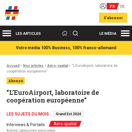
FR
DE
Acteurs du franco-allemand
S'abonner
Menu
Me
Rechercher
LES ARTICLES
LE MÉDIA
Votre média 100% Business, 100% franco-allemand
›
›
›
Fil d'Ariane :
Accueil
Nos articles
Aéro-spatial
“L’EuroAirport, laboratoire de
coopération européenne”
Abonné
“L’EuroAirport, laboratoire de
coopération européenne”
LES SUJETS DU MOIS
Grand Est 2024
Aéro-spatial
Interviews & Portaits
Autres catégories associées :