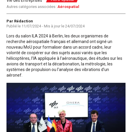
Vie des Entreprises
Autres catégories associées :
Aérospatial
Auteur
Par Rédaction
Publié le
11/07/2024
- Mis à jour le
24/07/2024
Lors du salon ILA 2024 à Berlin, les deux organismes de
recherche aérospatiale français et allemand ont signé un
nouveau MoU pour formaliser dans un accord cadre, leur
volonté de coopérer sur des sujets aussi variés que les
hélicoptères, l’IA appliquée à l’aéronautique, des études sur les
avions de transport et la décarbonation, la métrologie, les
systèmes de propulsion ou l’analyse des vibrations d’un
aéronef.