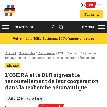
FR
DE
Acteurs du franco-allemand
S'abonner
Menu
Me
Rechercher
LES ARTICLES
LE MÉDIA
Votre média 100% Business, 100% franco-allemand
›
›
›
Fil d'Ariane :
Accueil
Nos articles
Aéro-spatial
L’ONERA et le DLR signent le
renouvellement de leur coopération dans la recherche aéronautique
Abonné
L’ONERA et le DLR signent le
renouvellement de leur coopération
dans la recherche aéronautique
Juillet 2024 - Hors-Série
Aéro-spatial